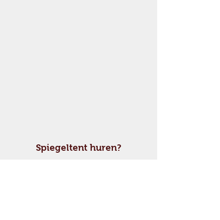
Spiegeltent huren?
Contacteer ons via het
aanvraagformulier en boek dit
unieke stukje maritiem België voor
al jullie toekomstige festiviteiten !
Ambiance en gezelligheid
verzekerd !