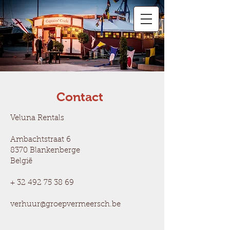
Contact
Veluna Rentals
Ambachtstraat 6
8370 Blankenberge
België
+
32 492 75 38 69
verhuur@groepvermeersch.be