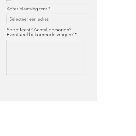
u
i
Adres plaatsing tent
r
e
d
Soort feest? Aantal personen?
Eventueel bijkomende vragen?
Verzenden