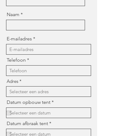
Naam
E-mailadres
Telefoon
Adres
r
Datum opbouw tent
*
e
q
u
i
r
Datum afbraak tent
*
r
e
e
q
d